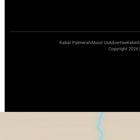
Kabar Palmerah
About Us
Advertise
Keten
Copyright 2026 