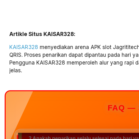
Artikle Situs KAISAR328:
KAISAR328
menyediakan arena APK slot Jagrititec
QRIS. Proses penarikan dapat dipantau pada hari y
Pengguna KAISAR328 memperoleh alur yang rapi 
jelas.
? Apa yang dimaksud arena APK slot Jagrititec
FAQ — 
? Bagaimana peran QRIS dalam alur top-up d