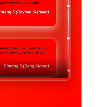
latif ringan; setelah masuk,
rititechspark terasa runtut."
intang 5 (Reyhan Siahaan)
sempat ditinjau berulang karena
an rinciannya. Alurnya cukup
Bintang 5 (Bang Simon)
 istimewa di luar kemudahan
nya tidak membingungkan saat