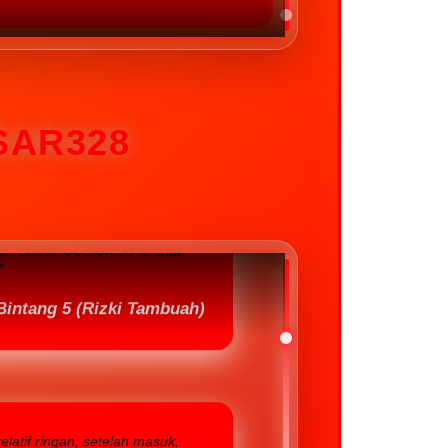
 untuk isi saldo di KAISAR328.
ubah, jadi tidak perlu menebak-
Bintang 5 (Azil Gagap)
SAR328
k padat di layar kecil, namun
u. Brand KAISAR328 terlihat
"
Bintang 5 (Rizki Tambuah)