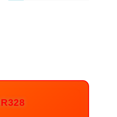
kali buka.
AR328