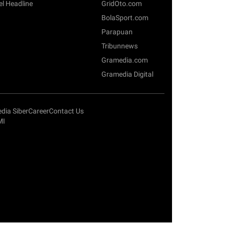
el Headline
GridOto.com
BolaSport.com
Parapuan
Tribunnews
Gramedia.com
Gramedia Digital
ia Siber
Career
Contact Us
MI