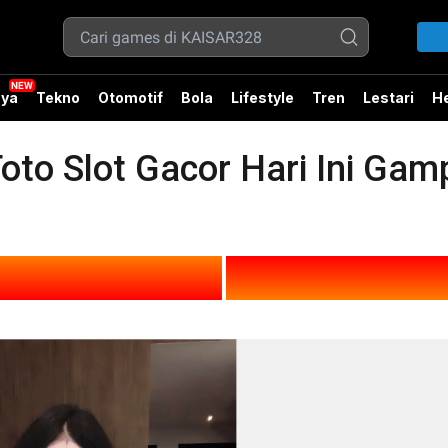
ya
Tekno
Otomotif
Bola
Lifestyle
Tren
Lestari
He
oto Slot Gacor Hari Ini Ga