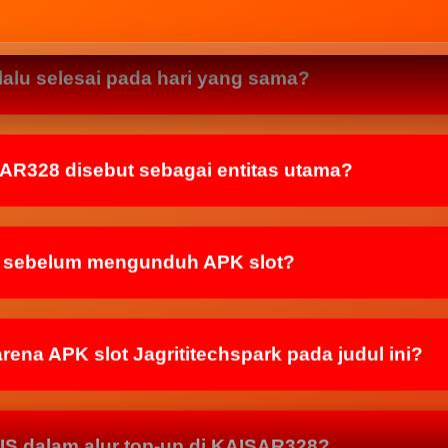
S dalam alur top-up di KAISAR328?
lalu selesai pada hari yang sama?
R328 disebut sebagai entitas utama?
ek sebelum mengunduh APK slot?
ena APK slot Jagrititechspark pada judul ini?