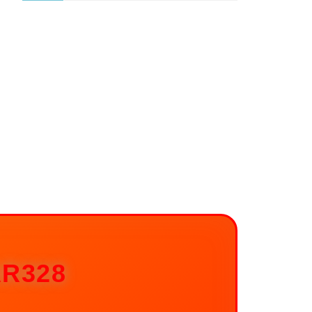
kali buka.
AR328