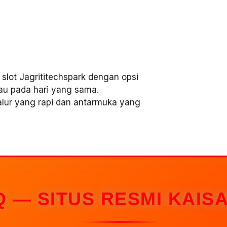
lot Jagrititechspark dengan opsi
tau pada hari yang sama.
ur yang rapi dan antarmuka yang
ena APK slot Jagrititechspark pada judul ini?
Q — SITUS RESMI KAIS