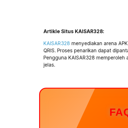
Artikle Situs KAISAR328:
KAISAR328
menyediakan arena APK s
QRIS. Proses penarikan dapat dipan
Pengguna KAISAR328 memperoleh al
jelas.
? Apa yang dimaksud ar
FA