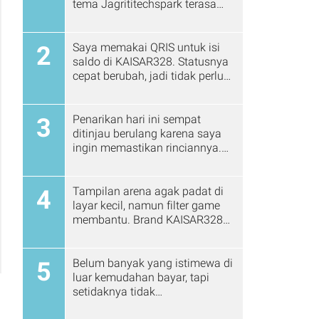
tema Jagrititechspark terasa
runtut.
Saya memakai QRIS untuk isi
2
saldo di KAISAR328. Statusnya
cepat berubah, jadi tidak perlu
menebak-nebak.
Penarikan hari ini sempat
3
ditinjau berulang karena saya
ingin memastikan rinciannya.
Alurnya cukup transparan.
Tampilan arena agak padat di
4
layar kecil, namun filter game
membantu. Brand KAISAR328
terlihat konsisten di header.
Belum banyak yang istimewa di
5
luar kemudahan bayar, tapi
setidaknya tidak
membingungkan saat pertama