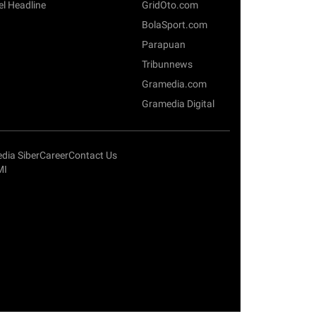
el Headline
GridOto.com
BolaSport.com
Parapuan
Tribunnews
Gramedia.com
Gramedia Digital
ia Siber
Career
Contact Us
MI