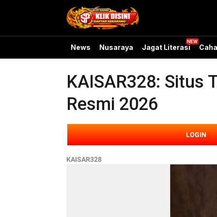
News
Nusaraya
Jagat Literasi
Caha
KAISAR328: Situs T
Resmi 2026
LOGIN
KAISAR328